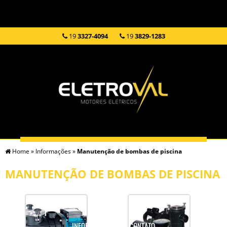
19
3327-4094
19
3829-1283
Home
»
Informações
»
Manutenção de bombas de piscina
HOME
EMPRESA
SERVIÇOS
PRODUTOS
MANUTENÇÃO DE BOMBAS DE PISCINA
INFORMAÇÕES
CONTATO