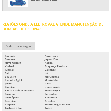
REBOBINAGEM DE MOTORES
REBOBINAGEM DE MOTORES ELÉTRICOS
REBOBINAGEM DE MOTORES ELÉTRICOS PREÇO
REGIÕES ONDE A ELETROVAL ATENDE MANUTENÇÃO DE
REBOBINAMENTO DE MOTORES
BOMBAS DE PISCINA:
REBOBINAMENTO DE MOTORES ELÉTRICOS
REBOBINAMENTO DE MOTORES PREÇO
Valinhos e Região
REBOBINAMENTO DE MOTORES SP
Paulínia
Americana
REPARO DE MOTORES ELÉTRICOS
Sumaré
Jaguariúna
Nova Odessa
Itatiba
SERVIÇOS DE BOMBAS
Vinhedo
Bragança Paulista
Jundiaí
Valinhos
Salto
Itú
Louveira
Morungaba
Joaquim Egídio
Monte Mor
Jarinu
Itaici
Limeira
Iracemápolis
Santo Antônio de Posse
Serra Negra
Socorro
Carandina
Cosmópolis
Holambra
Pedreira
Arcadas
Amparo
Monte Alegre do Sul
Cachoeirinha
Tuiuti