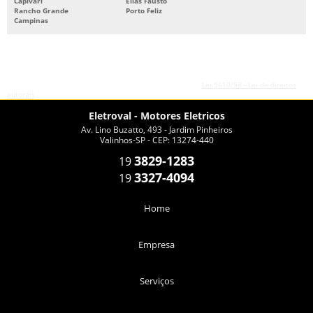
Capivari
Elias Fausto
Rancho Grande
Porto Feliz
Campinas
O conteúdo do texto desta página é de direito reservado. Sua reprodução, parcial ou
total, mesmo citando nossos links, é proibida sem a autorização do autor. Crime de
violação de direito autoral – artigo 184 do Código Penal –
Lei 9610/98 - Lei de direitos
autorais
.
Eletroval - Motores Eletricos
Av. Lino Buzatto, 493 - Jardim Pinheiros
Valinhos-SP - CEP: 13274-440
3829-1283
19
3327-4094
19
Home
Empresa
Serviços