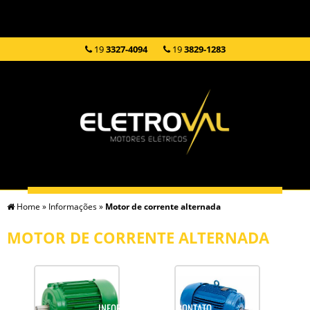
19
3327-4094
19
3829-1283
Home
»
Informações
»
Motor de corrente alternada
HOME
EMPRESA
SERVIÇOS
PRODUTOS
MOTOR DE CORRENTE ALTERNADA
INFORMAÇÕES
CONTATO