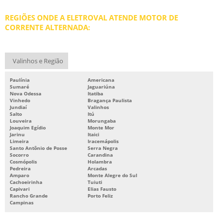
REBOBINAGEM DE MOTORES ELÉTRICOS PREÇO
REGIÕES ONDE A ELETROVAL ATENDE MOTOR DE
REBOBINAMENTO DE MOTORES
CORRENTE ALTERNADA:
REBOBINAMENTO DE MOTORES ELÉTRICOS
REBOBINAMENTO DE MOTORES PREÇO
Valinhos e Região
REBOBINAMENTO DE MOTORES SP
Paulínia
Americana
REPARO DE MOTORES ELÉTRICOS
Sumaré
Jaguariúna
Nova Odessa
Itatiba
SERVIÇOS DE BOMBAS
Vinhedo
Bragança Paulista
Jundiaí
Valinhos
Salto
Itú
Louveira
Morungaba
Joaquim Egídio
Monte Mor
Jarinu
Itaici
Limeira
Iracemápolis
Santo Antônio de Posse
Serra Negra
Socorro
Carandina
Cosmópolis
Holambra
Pedreira
Arcadas
Amparo
Monte Alegre do Sul
Cachoeirinha
Tuiuti
Capivari
Elias Fausto
Rancho Grande
Porto Feliz
Campinas