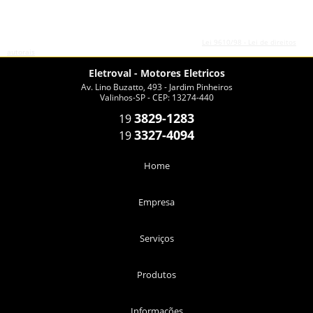
O conteúdo do texto desta página é de direito reservado. Sua reprodução, parcial ou
total, mesmo citando nossos links, é proibida sem a autorização do autor. Crime de
violação de direito autoral – artigo 184 do Código Penal –
Lei 9610/98 - Lei de direitos
autorais
.
Eletroval - Motores Eletricos
Av. Lino Buzatto, 493 - Jardim Pinheiros
Valinhos-SP - CEP: 13274-440
3829-1283
19
3327-4094
19
Home
Empresa
Serviços
Produtos
Informações