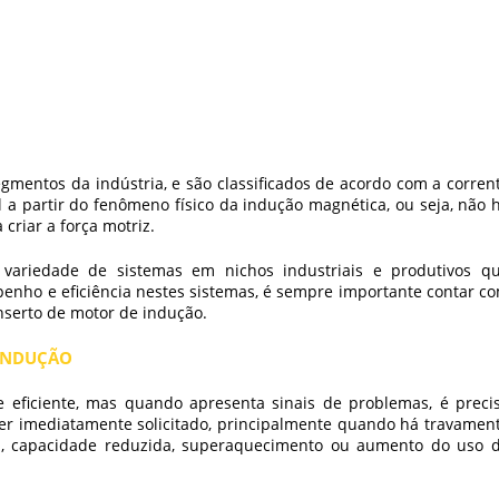
mentos da indústria, e são classificados de acordo com a corren
 a partir do fenômeno físico da indução magnética, ou seja, não 
criar a força motriz.
 variedade de sistemas em nichos industriais e produtivos q
enho e eficiência nestes sistemas, é sempre importante contar c
nserto de motor de indução
.
 INDUÇÃO
e eficiente, mas quando apresenta sinais de problemas, é preci
er imediatamente solicitado, principalmente quando há travamen
a, capacidade reduzida, superaquecimento ou aumento do uso 