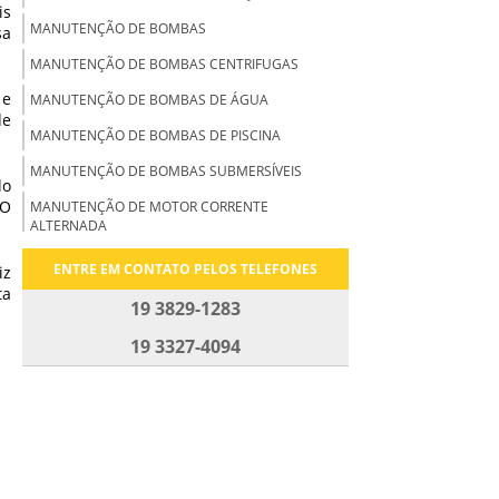
is
MANUTENÇÃO DE BOMBAS
sa
MANUTENÇÃO DE BOMBAS CENTRIFUGAS
 e
MANUTENÇÃO DE BOMBAS DE ÁGUA
de
MANUTENÇÃO DE BOMBAS DE PISCINA
MANUTENÇÃO DE BOMBAS SUBMERSÍVEIS
lo
 O
MANUTENÇÃO DE MOTOR CORRENTE
ALTERNADA
MANUTENÇÃO DE MOTOR CORRENTE CONTINUA
ENTRE EM CONTATO PELOS TELEFONES
iz
ta
MANUTENÇÃO DE MOTOR ELÉTRICO
19 3829-1283
MONOFÁSICO
19 3327-4094
MANUTENÇÃO DE MOTOR ELÉTRICOS CC
MANUTENÇÃO DE MOTORES CC
MANUTENÇÃO DE MOTORES ELÉTRICOS
MANUTENÇÃO DE MOTORES TRIFÁSICOS
MANUTENÇÃO DE VENTILADORES INDUSTRIAIS