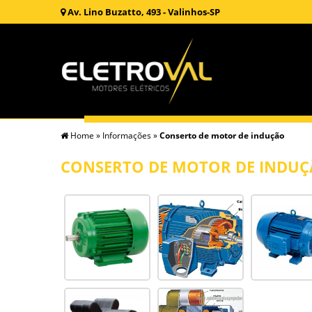
Av. Lino Buzatto, 493 - Valinhos-SP
Home
»
Informações
»
Conserto de motor de indução
CONSERTO DE MOTOR DE INDU