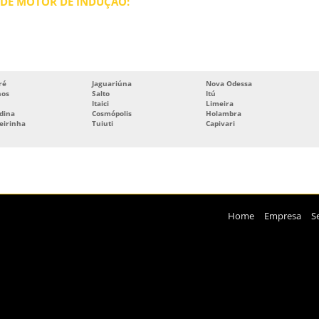
 DE MOTOR DE INDUÇÃO:
ré
Jaguariúna
Nova Odessa
hos
Salto
Itú
Itaici
Limeira
dina
Cosmópolis
Holambra
eirinha
Tuiuti
Capivari
arcial ou total, mesmo citando nossos links, é proibida sem a autorização do autor. Crime de
Home
Empresa
S