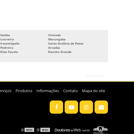
REBOBINAMENTO DE MOTORES
REBOBINAMENTO DE MOTORES ELÉTRICOS
REBOBINAMENTO DE MOTORES PREÇO
REBOBINAMENTO DE MOTORES SP
Itatiba
Vinhedo
Louveira
Morungaba
REPARO DE MOTORES ELÉTRICOS
Iracemápolis
Santo Antônio de Posse
Pedreira
Arcadas
Elias Fausto
SERVIÇOS DE BOMBAS
Rancho Grande
 violação de direito autoral – artigo 184 do Código Penal –
Lei 9610/98 -
erviços
Produtos
Informações
Contato
Mapa do site
W3C
W3C