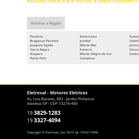
REGIÕES ONDE A ELETROVAL ATENDE CONSERTO
Valinhos e Região
Paulínia
Americana
Suma
Bragança Paulista
Jundiaí
Valin
Joaquim Egídio
Monte Mor
Jarinu
Serra Negra
Socorro
Caran
Amparo
Monte Alegre do Sul
Cacho
Porto Feliz
Campinas
O conteúdo do texto desta página é de direito reservado. Sua reprodução, p
Lei de direitos autorais
.
Eletroval - Motores Eletricos
Av. Lino Buzatto, 493 - Jardim Pinheiros
Valinhos-SP - CEP: 13274-440
3829-1283
19
3327-4094
19
Copyright © Eletroval. (Lei 9610 de 19/02/1998)